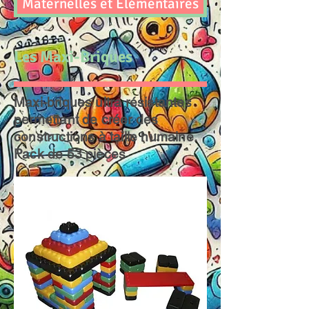
Maternelles et Élémentaires
Les Maxi-Briques
Maxi-briques ultra résistantes
permettant de créer des
constructions à taille humaine.
Pack de 53 pièces