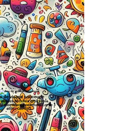
u de visage soucoupe
colorées de tailles différentes.
a coordination oeil-main. Lot de 3
Ref : G6740/3