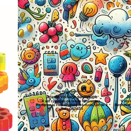
Jeu de vissage soucoupe
Je
6 vis colorées de tailles différentes.
6 vis 
Renforce la coordination oeil-main. Lot de 3
Renforce l
Ref : G6740/3