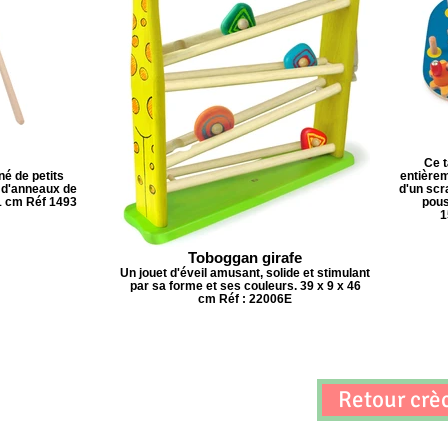
Ce t
é de petits
entièreme
 d'anneaux de
d'un scra
1 cm Réf 1493
pous
1
Toboggan girafe
Un jouet d'éveil amusant, solide et stimulant
par sa forme et ses couleurs. 39 x 9 x 46
cm Réf : 22006E
Retour crè