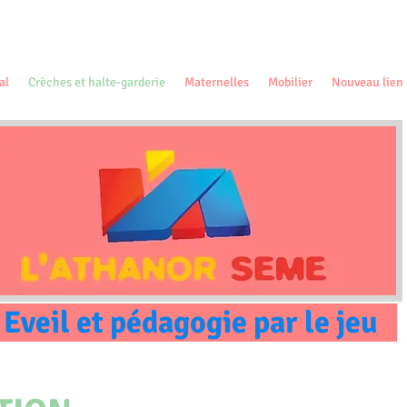
al
Crèches et halte-garderie
Maternelles
Mobilier
Nouveau lien
Eveil et pédagogie par le jeu