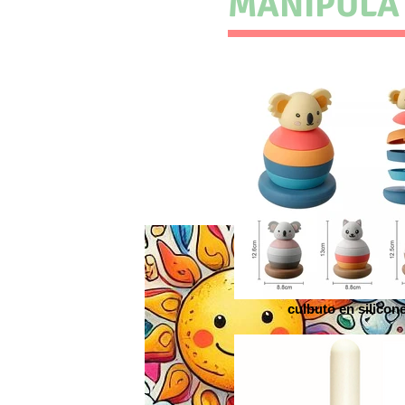
MANIPULA
culbuto en silicon