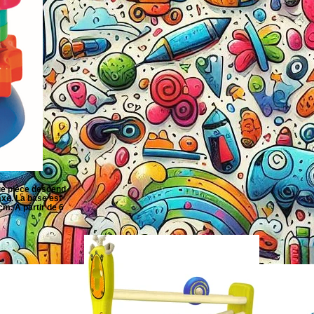
ue pièce descend
axe. La base est
cm. A partir de 6