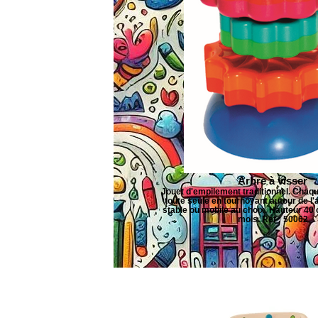
Arbre à visser
Jouet d'empilement traditionnel. Chaq
toute seule en tournoyant autour de l'
stable ou mobile au choix. Hauteur 40 
mois. Réf : 50062