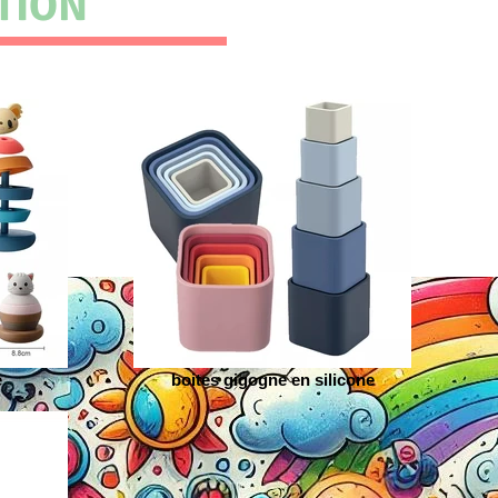
TION
e
boites gigogne en silicone